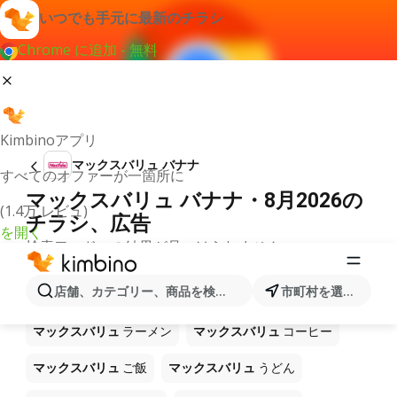
いつでも手元に最新のチラシ
Chrome に追加 - 無料
Kimbinoアプリ
マックスバリュ バナナ
すべてのオファーが一箇所に
マックスバリュ バナナ・8月2026の
(1.4万 レビュ)
チラシ、広告
を開く
検索ワードへの結果が見つけられません。
ショップ マックスバリュ で販売中
店舗、カテゴリー、商品を検索...
市町村を選択します
の他製品
マックスバリュ
ラーメン
マックスバリュ
コーヒー
マックスバリュ
ご飯
マックスバリュ
うどん