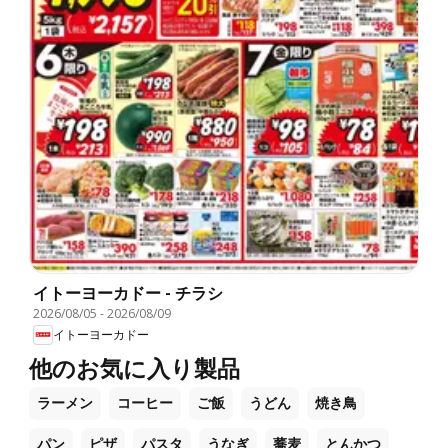
イトーヨーカドー - チラシ
2026/08/05
-
2026/08/09
イトーヨーカドー
他のお気に入り製品
ラーメン
コーヒー
ご飯
うどん
焼き鳥
パン
ピザ
パスタ
うなぎ
蕎麦
とんかつ