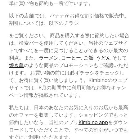
単に買い物も節約も一瞬で叶います。
以下の店舗:では、バナナがお得な割引価格で販売中。
割引については、以下のチラシ:
をご覧ください。 商品を購入する際に節約したい場合
は、検索バーを使用してください。当社のウェブサイ
トですべてを一度に見つけることができるのが最大の
利点。また、
ラーメン
,
コーヒー
,
ご飯
,
うどん
そして
焼き鳥
のような商品のプロモーションもご確認いただ
けます。 お買い物の前には必ずチラシをチェックし
て、お得に賢く買い物しましょう。Kimbinoのウェブ
サイトでは、8月の期間中に利用可能なお得なキャン
ペーン情報が掲載されています。
私たちは、日本のあなたのお気に入りのお店から最高
のオファーを収集しています。ショッピングでもっと
節約したいなら、当社のアプリ
Kimbino app
をダウン
ロードしていただくことで、すべての割引がいつでも
すぐにご利用いただきます。