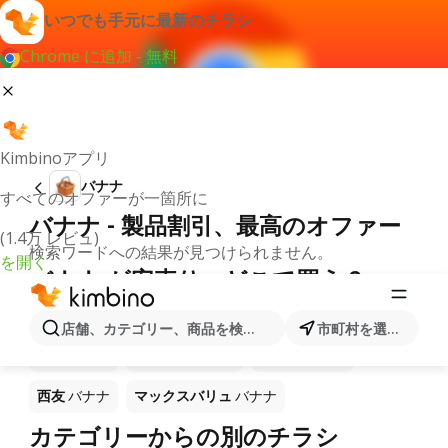
いつでも手元に最新のチラシ
Chrome に追加 - 無料
Kimbinoアプリ
バナナ
すべてのオファーが一箇所に
バナナ - 製品割引、最高のオファー
(1.4万 レビュ)
検索ワードへの結果が見つけられません。
を開く
バナナ が安売り－どこで買う？
マルアイ
バナナ
バロー
バナナ
サンディ
バナナ
店舗、カテゴリー、商品を検索...
市町村を選択します
万代
バナナ
成城石井
バナナ
ライフ
バナナ
西友
バナナ
マックスバリュ
バナナ
カテゴリーからの別のチラシ