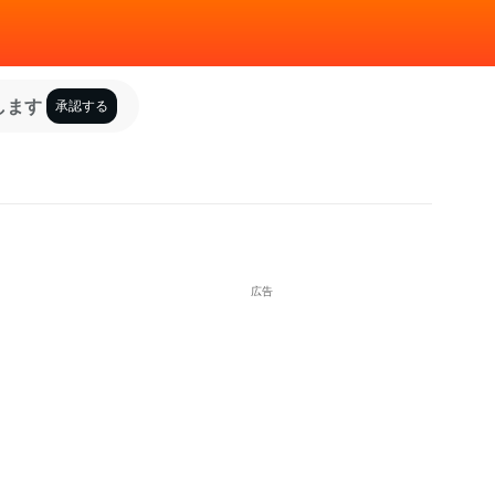
します
承認する
広告