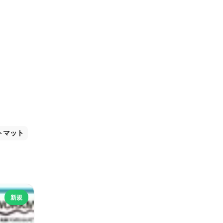
トマット
新規