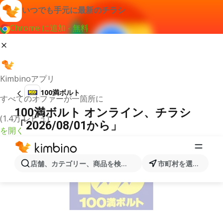
いつでも手元に最新のチラシ
Chrome に追加 - 無料
Kimbinoアプリ
100満ボルト
すべてのオファーが一箇所に
100満ボルト オンライン、チラシ
(1.4万 レビュ)
「2026/08/01から」
を開く
広告
店舗、カテゴリー、商品を検索...
市町村を選択します