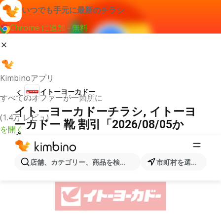
いつでも手元に最新のチラシ
Chrome に追加 - 無料
Kimbinoアプリ
イトーヨーカドー
すべてのオファーが一箇所に
イトーヨーカドーチラシ, イトーヨ
(1.4万 レビュ)
ーカドー 靴 割引「2026/08/05か
を開く
ら」
広告
店舗、カテゴリー、商品を検索...
市町村を選択します