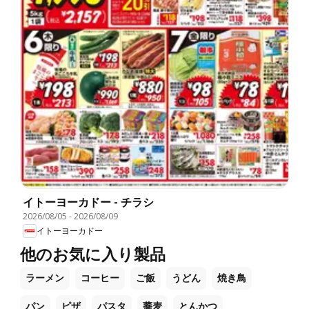
イトーヨーカドー - チラシ
2026/08/05
-
2026/08/09
イトーヨーカドー
他のお気に入り製品
ラーメン
コーヒー
ご飯
うどん
焼き鳥
パン
ピザ
パスタ
蕎麦
とんかつ