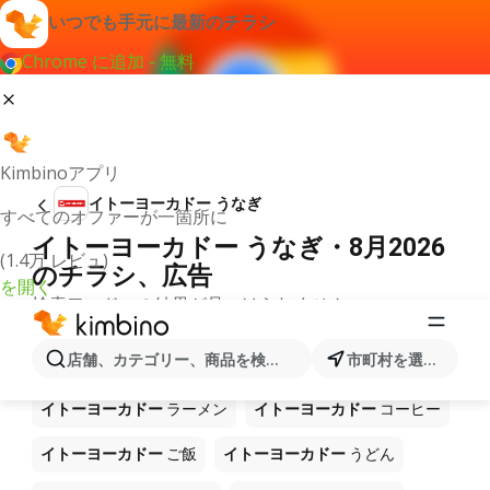
いつでも手元に最新のチラシ
Chrome に追加 - 無料
Kimbinoアプリ
イトーヨーカドー うなぎ
すべてのオファーが一箇所に
イトーヨーカドー うなぎ・8月2026
(1.4万 レビュ)
のチラシ、広告
を開く
検索ワードへの結果が見つけられません。
ショップ イトーヨーカドー で販売中
店舗、カテゴリー、商品を検索...
市町村を選択します
の他製品
イトーヨーカドー
ラーメン
イトーヨーカドー
コーヒー
イトーヨーカドー
ご飯
イトーヨーカドー
うどん