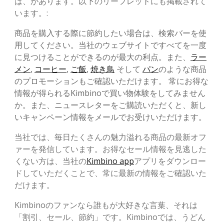
は、があります。以下のリーフレットにも掲載されて
います。:
商品を購入する際に節約したい場合は、検索バーを使
用してください。当社のウェブサイトですべてを一度
に見つけることができるのが最大の利点。また、
ラー
メン
,
コーヒー
,
ご飯
,
焼き鳥
そして
パン
のような商品
のプロモーションもご確認いただけます。 常にお得な
情報が得られるKimbinoで買い物体験をしてみません
か。また、ニュースレターをご購読いただくと、新し
いキャンペーン情報をメールでお受けいただけます。
当社では、毎日たくさんの魅力溢れる商品の最新オフ
ァーを発信しています。お得なセール情報を見逃した
くない方は、当社の
Kimbino app
アプリをダウンロー
ドしていただくことで、常に最新の情報をご確認いた
だけます。
Kimbinoのファンなら誰もが大好きな言葉、それは
「割引、セール、節約」です。Kimbinoでは、うどん