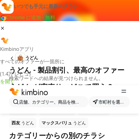
いつでも手元に最新のチラシ
Chrome に追加 - 無料
Kimbinoアプリ
うどん
すべてのオファーが一箇所に
うどん - 製品割引、最高のオファー
(1.4万 レビュ)
検索ワードへの結果が見つけられません。
を開く
うどん が安売り－どこで買う？
マルアイ
うどん
バロー
うどん
サンディ
うどん
店舗、カテゴリー、商品を検索...
市町村を選択します
万代
うどん
成城石井
うどん
ライフ
うどん
西友
うどん
マックスバリュ
うどん
カテゴリーからの別のチラシ