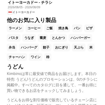
イトーヨーカドー - チラシ
2026/08/05
-
2026/08/09
イトーヨーカドー
他のお気に入り製品
ラーメン
コーヒー
ご飯
焼き鳥
パン
ピザ
パスタ
うなぎ
蕎麦
とんかつ
ハンバーガー
弁当
ハンバーグ
餃子
おにぎり
天ぷら
米
チャーハン
ワイン
柿
うどん
Kimbinoは常に最安値で商品をお届けします。本日の
特売: うどん!うどんのプロモーションは、0のチラシに
掲載中。すべてのカタログに目を通して、一番お得に
買い物できるお店をチェックしてみましょう。
うどんをお得な割引価格で販売しているチェーン店に