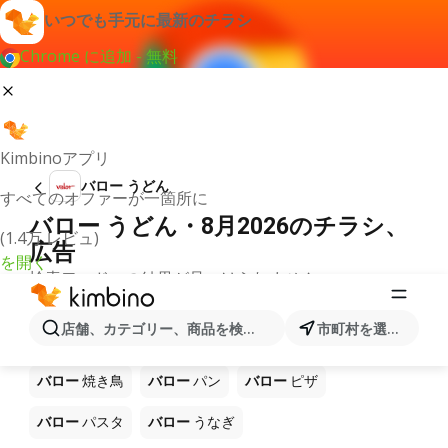
いつでも手元に最新のチラシ
Chrome に追加 - 無料
Kimbinoアプリ
バロー うどん
すべてのオファーが一箇所に
バロー うどん・8月2026のチラシ、
(1.4万 レビュ)
広告
を開く
検索ワードへの結果が見つけられません。
ショップ バロー で販売中の他製品
店舗、カテゴリー、商品を検索...
市町村を選択します
バロー
ラーメン
バロー
コーヒー
バロー
ご飯
バロー
焼き鳥
バロー
パン
バロー
ピザ
バロー
パスタ
バロー
うなぎ