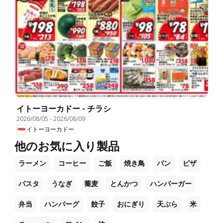
イトーヨーカドー - チラシ
2026/08/05
-
2026/08/09
イトーヨーカドー
他のお気に入り製品
ラーメン
コーヒー
ご飯
焼き鳥
パン
ピザ
パスタ
うなぎ
蕎麦
とんかつ
ハンバーガー
弁当
ハンバーグ
餃子
おにぎり
天ぷら
米