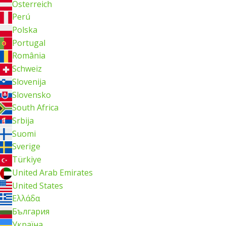
Österreich
Perú
Polska
Portugal
România
Schweiz
Slovenija
Slovensko
South Africa
Srbija
Suomi
Sverige
Türkiye
United Arab Emirates
United States
Ελλάδα
България
Україна