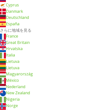
Cyprus
Danmark
Deutschland
España
さらに地域を見る
France
Great Britain
Hrvatska
Italia
Lietuva
Lietuva
Magyarország
México
Nederland
New Zealand
Nigeria
Norge