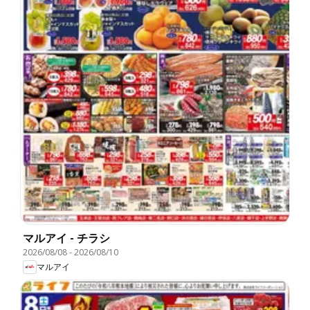
マルアイ - チラシ
2026/08/08
-
2026/08/10
マルアイ