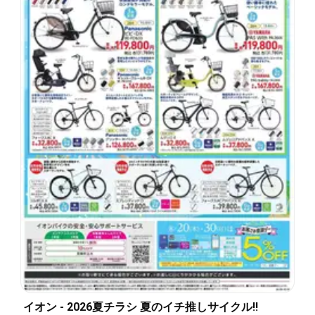
イオン - 2026夏チラシ 夏のイチ推しサイクル!!