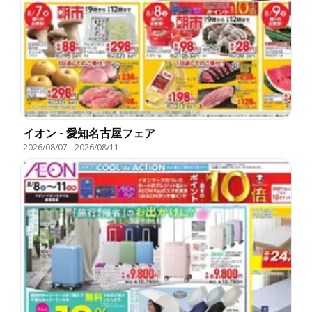
イオン - 愛知名古屋フェア
2026/08/07
-
2026/08/11