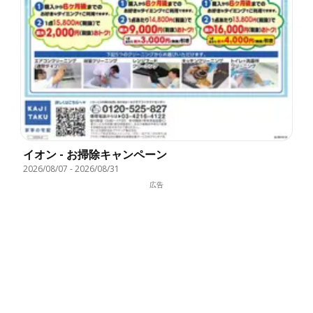
イオン - お掃除キャンペーン
2026/08/07
-
2026/08/31
広告