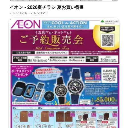
イオン - 2026夏チラシ 夏お買い得!!!
2026/08/07
-
2026/08/11