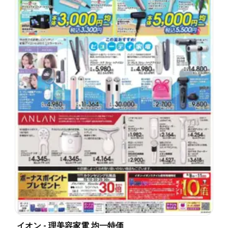
イオン - 理美容家電 均一特価