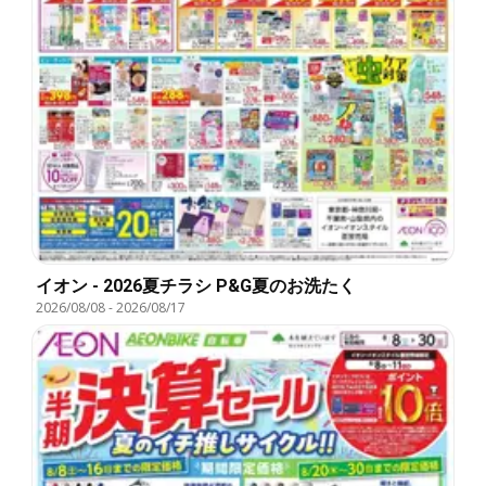
イオン - 2026夏チラシ P&G夏のお洗たく
2026/08/08
-
2026/08/17