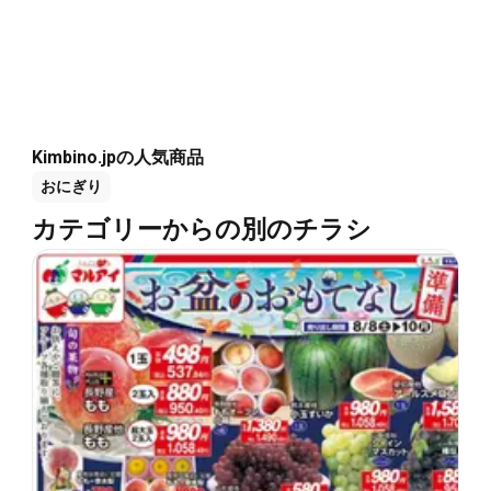
Kimbino.jpの人気商品
おにぎり
カテゴリーからの別のチラシ