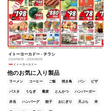
イトーヨーカドー - チラシ
2026/08/05
-
2026/08/09
イトーヨーカドー
他のお気に入り製品
ラーメン
コーヒー
ご飯
焼き鳥
パン
ピザ
パスタ
うなぎ
蕎麦
とんかつ
ハンバーガー
弁当
ハンバーグ
餃子
おにぎり
天ぷら
米