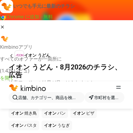
いつでも手元に最新のチラシ
Chrome に追加 - 無料
Kimbinoアプリ
イオン うどん
すべてのオファーが一箇所に
イオン うどん・8月2026のチラシ、
(1.4万 レビュ)
広告
を開く
検索ワードへの結果が見つけられません。
ショップ イオン で販売中の他製品
店舗、カテゴリー、商品を検索...
市町村を選択します
イオン
ラーメン
イオン
コーヒー
イオン
ご飯
イオン
焼き鳥
イオン
パン
イオン
ピザ
イオン
パスタ
イオン
うなぎ