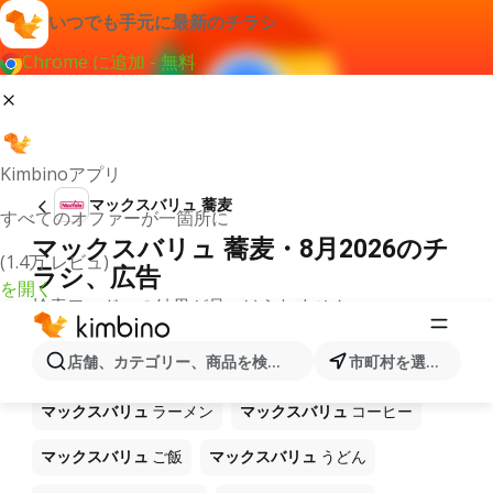
いつでも手元に最新のチラシ
Chrome に追加 - 無料
Kimbinoアプリ
マックスバリュ 蕎麦
すべてのオファーが一箇所に
マックスバリュ 蕎麦・8月2026のチ
(1.4万 レビュ)
ラシ、広告
を開く
検索ワードへの結果が見つけられません。
ショップ マックスバリュ で販売中
店舗、カテゴリー、商品を検索...
市町村を選択します
の他製品
マックスバリュ
ラーメン
マックスバリュ
コーヒー
マックスバリュ
ご飯
マックスバリュ
うどん