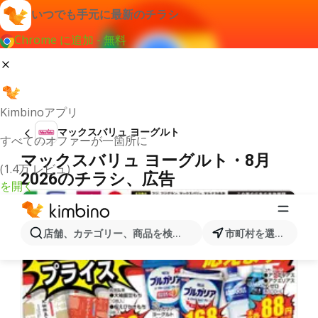
いつでも手元に最新のチラシ
Chrome に追加 - 無料
Kimbinoアプリ
マックスバリュ ヨーグルト
すべてのオファーが一箇所に
マックスバリュ ヨーグルト・8月
(1.4万 レビュ)
2026のチラシ、広告
を開く
店舗、カテゴリー、商品を検索...
市町村を選択します