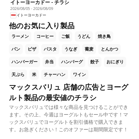
イトーヨーカドー - チラシ
2026/08/05
-
2026/08/09
イトーヨーカドー
他のお気に入り製品
ラーメン
コーヒー
ご飯
うどん
焼き鳥
パン
ピザ
パスタ
うなぎ
蕎麦
とんかつ
ハンバーガー
弁当
ハンバーグ
餃子
おにぎり
天ぷら
米
チャーハン
ワイン
マックスバリュ 店舗の広告とヨーグ
ルト製品の最安値のチラシ
マックスバリュでは様々な商品を見つけることができ
ます。その上、今週はヨーグルトもセール中です！マ
ックスバリュでヨーグルトを割引価格で購入できま
す。お急ぎください！このオファーは期間限定です！