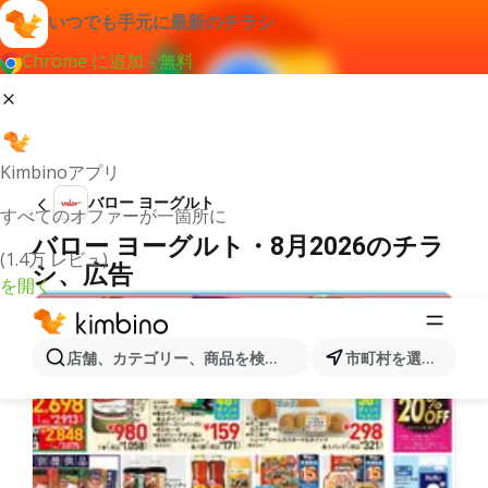
いつでも手元に最新のチラシ
Chrome に追加 - 無料
Kimbinoアプリ
バロー ヨーグルト
すべてのオファーが一箇所に
バロー ヨーグルト・8月2026のチラ
(1.4万 レビュ)
シ、広告
を開く
店舗、カテゴリー、商品を検索...
市町村を選択します