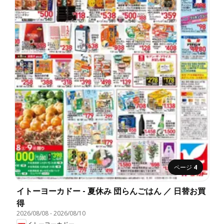
ページ
4
イトーヨーカドー - 夏休み 団らんごはん ／ 日替お買
得
2026/08/08
-
2026/08/10