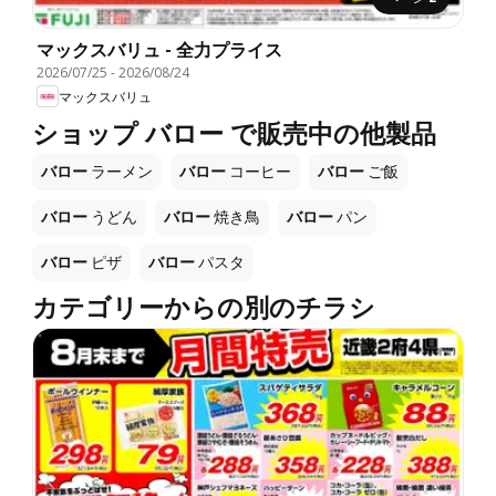
マックスバリュ - 全力プライス
2026/07/25
-
2026/08/24
マックスバリュ
ショップ バロー で販売中の他製品
バロー
ラーメン
バロー
コーヒー
バロー
ご飯
バロー
うどん
バロー
焼き鳥
バロー
パン
バロー
ピザ
バロー
パスタ
カテゴリーからの別のチラシ