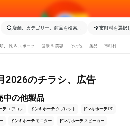
店舗、カテゴリー、商品を検索...
市町村を選択
類、 靴 & スポーツ
健康 & 美容
その他
製品
市町村
月2026のチラシ、広告
売中の他製品
ーテ
エアコン
ドンキホーテ
タブレット
ドンキホーテ
PC
ー
ドンキホーテ
モニター
ドンキホーテ
スピーカー