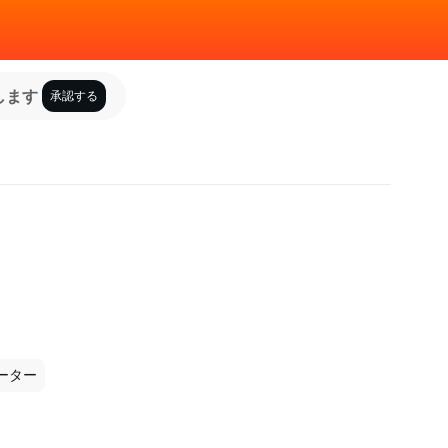
します
承認する
ーター