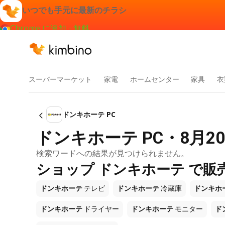
いつでも手元に最新のチラシ
Chrome に追加 - 無料
スーパーマーケット
家電
ホームセンター
家具
衣
ドンキホーテ PC
ドンキホーテ PC・8月2
検索ワードへの結果が見つけられません。
ショップ ドンキホーテ で販
ドンキホーテ
テレビ
ドンキホーテ
冷蔵庫
ドンキホ
ドンキホーテ
ドライヤー
ドンキホーテ
モニター
ド