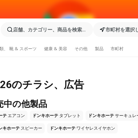
店舗、カテゴリー、商品を検索...
市町村を選択
類、 靴 & スポーツ
健康 & 美容
その他
製品
市町村
026のチラシ、広告
売中の他製品
ーテ
エアコン
ドンキホーテ
タブレット
ドンキホーテ
サーキュレ
ンキホーテ
スピーカー
ドンキホーテ
ワイヤレスイヤホン