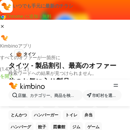
いつでも手元に最新のチラシ
Chrome に追加 - 無料
Kimbinoアプリ
タイツ
すべてのオファーが一箇所に
タイツ - 製品割引、最高のオファー
(1.4万 レビュ)
検索ワードへの結果が見つけられません。
を開く
他のお気に入り製品
ラーメン
コーヒー
ご飯
うどん
電卓
店舗、カテゴリー、商品を検索...
市町村を選択します
焼き鳥
パン
ピザ
パスタ
うなぎ
蕎麦
とんかつ
ハンバーガー
トイレ
弁当
ハンバーグ
餃子
図書館
ジム
ゲーム