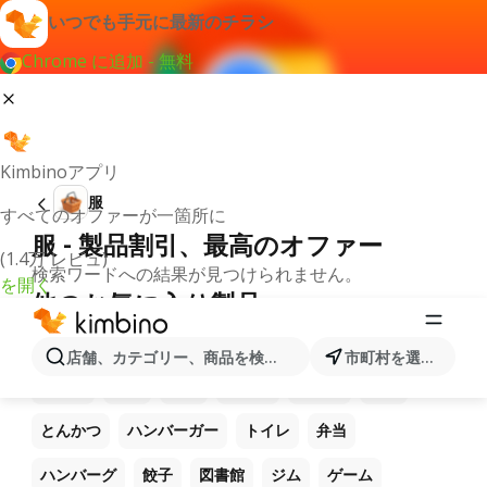
いつでも手元に最新のチラシ
Chrome に追加 - 無料
Kimbinoアプリ
服
すべてのオファーが一箇所に
服 - 製品割引、最高のオファー
(1.4万 レビュ)
検索ワードへの結果が見つけられません。
を開く
他のお気に入り製品
ラーメン
コーヒー
ご飯
うどん
電卓
店舗、カテゴリー、商品を検索...
市町村を選択します
焼き鳥
パン
ピザ
パスタ
うなぎ
蕎麦
とんかつ
ハンバーガー
トイレ
弁当
ハンバーグ
餃子
図書館
ジム
ゲーム