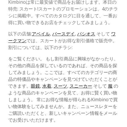
Kimbinoは常に最安値で商品をお届けします。本日の
特売: スカート!スカートのプロモーションは、4のチラ
シに掲載中。すべてのカタログに目を通して、一番お
得に買い物できるお店をチェックしてみましょう。
以下の店舗:
アベイル
,
バースデイ
,
パシオス
そして
ワ
ークマン
では、スカートがお得な割引価格で販売中。
割引については、以下のチラシ:
をご覧ください。 もし割引商品に興味がなかったり、
その他の商品を探しているのであれば、その商品を探
してみましょう。ここでは、すべてのカテゴリーの商
品の特価品やキャンペーンを見つけていただくことが
できます。
眼鏡
,
水着
,
スーツ
,
スニーカー
そして
服
の
ような商品のキャンペーンを見て、お得に賢く買い物
しましょう。 常にお得な情報が得られるKimbinoで買
い物体験をしてみませんか。また、ニュースレターを
ご購読いただくと、新しいキャンペーン情報をメール
でお受けいただけます。