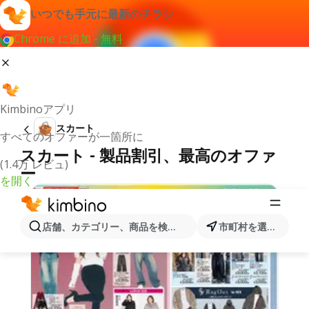
いつでも手元に最新のチラシ
Chrome に追加 - 無料
Kimbinoアプリ
スカート
すべてのオファーが一箇所に
スカート - 製品割引、最高のオファ
(1.4万 レビュ)
ー
を開く
店舗、カテゴリー、商品を検索...
市町村を選択します