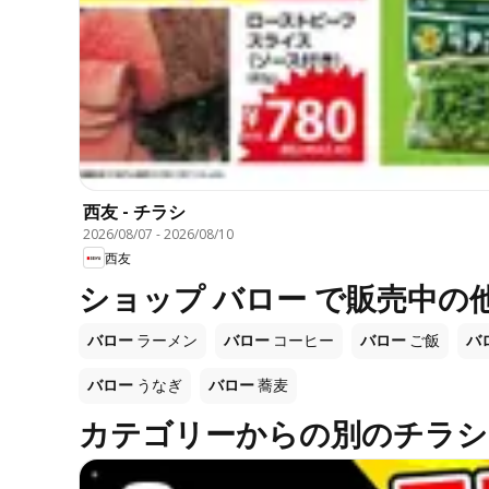
西友 - チラシ
2026/08/07
-
2026/08/10
西友
ショップ バロー で販売中の
バロー
ラーメン
バロー
コーヒー
バロー
ご飯
バ
バロー
うなぎ
バロー
蕎麦
カテゴリーからの別のチラシ