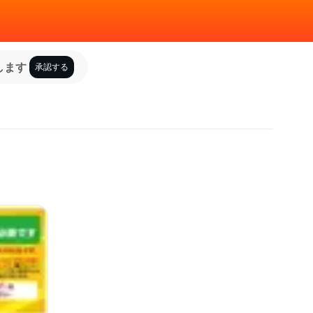
します
承認する