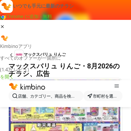
いつでも手元に最新のチラシ
Chrome に追加 - 無料
Kimbinoアプリ
マックスバリュ りんご
すべてのオファーが一箇所に
マックスバリュ りんご・8月2026の
(1.4万 レビュ)
チラシ、広告
を開く
店舗、カテゴリー、商品を検索...
市町村を選択します