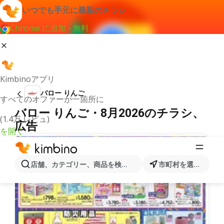
いつでも手元に最新のチラシ
Chrome に追加 - 無料
Kimbinoアプリ
バロー りんご
すべてのオファーが一箇所に
バロー りんご・8月2026のチラシ、
(1.4万 レビュ)
広告
を開く
店舗、カテゴリー、商品を検索...
市町村を選択します