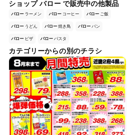
ショップ バロー で販売中の他製品
バロー
ラーメン
バロー
コーヒー
バロー
ご飯
バロー
うどん
バロー
焼き鳥
バロー
パン
バロー
ピザ
バロー
パスタ
カテゴリーからの別のチラシ