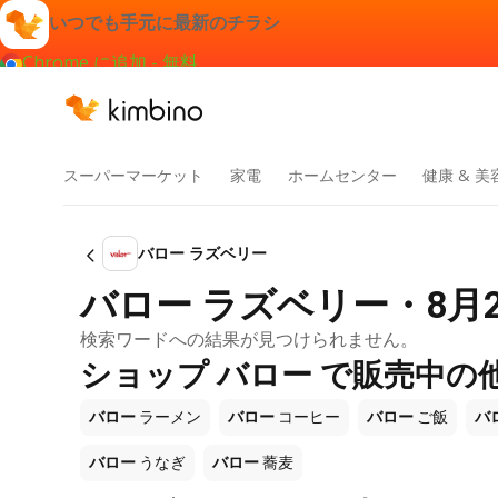
いつでも手元に最新のチラシ
Chrome に追加 - 無料
スーパーマーケット
家電
ホームセンター
健康 & 美
バロー ラズベリー
バロー ラズベリー・8月
検索ワードへの結果が見つけられません。
ショップ バロー で販売中の
バロー
ラーメン
バロー
コーヒー
バロー
ご飯
バ
バロー
うなぎ
バロー
蕎麦