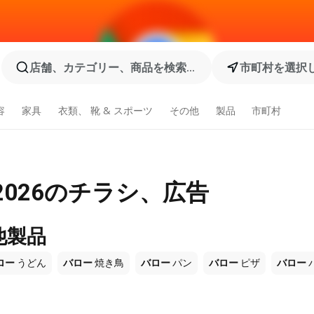
店舗、カテゴリー、商品を検索...
市町村を選択
容
家具
衣類、 靴 & スポーツ
その他
製品
市町村
2026のチラシ、広告
他製品
ロー
うどん
バロー
焼き鳥
バロー
パン
バロー
ピザ
バロー