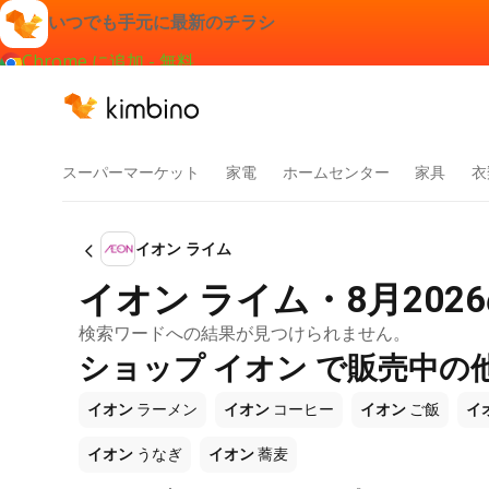
いつでも手元に最新のチラシ
Chrome に追加 - 無料
スーパーマーケット
家電
ホームセンター
家具
衣
イオン ライム
イオン ライム・8月20
検索ワードへの結果が見つけられません。
ショップ イオン で販売中の
イオン
ラーメン
イオン
コーヒー
イオン
ご飯
イ
イオン
うなぎ
イオン
蕎麦