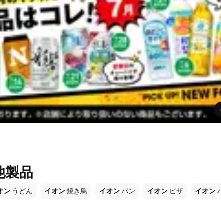
他製品
オン
うどん
イオン
焼き鳥
イオン
パン
イオン
ピザ
イオン