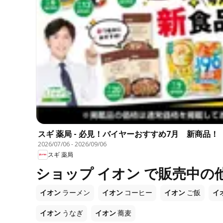
スギ 薬局 - 必見！バイヤーおすすめ7月 新商品！
2026/07/06
-
2026/09/06
スギ 薬局
ショップ イオン で販売中の
イオン
ラーメン
イオン
コーヒー
イオン
ご飯
イ
イオン
うなぎ
イオン
蕎麦