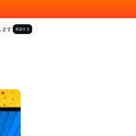
します
承認する