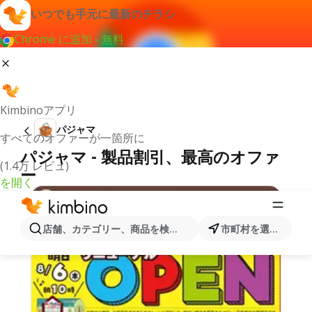
いつでも手元に最新のチラシ
Chrome に追加 - 無料
Kimbinoアプリ
パジャマ
すべてのオファーが一箇所に
パジャマ - 製品割引、最高のオファ
(1.4万 レビュ)
ー
を開く
店舗、カテゴリー、商品を検索...
市町村を選択します