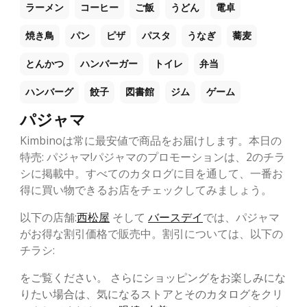
ラーメン
コーヒー
ご飯
うどん
電卓
焼き鳥
パン
ピザ
パスタ
うなぎ
蕎麦
とんかつ
ハンバーガー
トイレ
弁当
ハンバーグ
餃子
図書館
ジム
ゲーム
パジャマ
Kimbinoは常に最安値で商品をお届けします。本日の
特売: パジャマ!パジャマのプロモーションは、2のチラ
シに掲載中。すべてのカタログに目を通して、一番お
得に買い物できるお店をチェックしてみましょう。
以下の店舗:
西松屋
そして
バースデイ
では、パジャマ
がお得な割引価格で販売中。割引については、以下の
チラシ:
をご覧ください。 さらにショッピングをお楽しみにな
りたい場合は、気になるストアとそのカタログをクリ