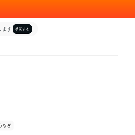
します
承認する
うなぎ