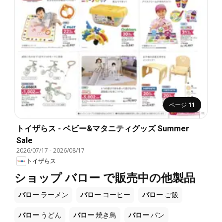
ページ
11
トイザらス - ベビー&マタニティグッズ Summer
Sale
2026/07/17
-
2026/08/17
トイザらス
ショップ バロー で販売中の他製品
バロー
ラーメン
バロー
コーヒー
バロー
ご飯
バロー
うどん
バロー
焼き鳥
バロー
パン