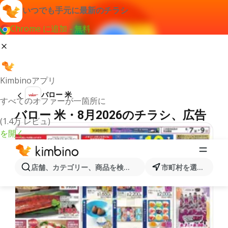
いつでも手元に最新のチラシ
Chrome に追加 - 無料
Kimbinoアプリ
バロー 米
すべてのオファーが一箇所に
バロー 米・8月2026のチラシ、広告
(1.4万 レビュ)
を開く
店舗、カテゴリー、商品を検索...
市町村を選択します