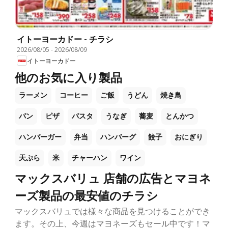
イトーヨーカドー - チラシ
2026/08/05
-
2026/08/09
イトーヨーカドー
他のお気に入り製品
ラーメン
コーヒー
ご飯
うどん
焼き鳥
パン
ピザ
パスタ
うなぎ
蕎麦
とんかつ
ハンバーガー
弁当
ハンバーグ
餃子
おにぎり
天ぷら
米
チャーハン
ワイン
マックスバリュ 店舗の広告とマヨネ
ーズ製品の最安値のチラシ
マックスバリュでは様々な商品を見つけることができ
ます。その上、今週はマヨネーズもセール中です！マ