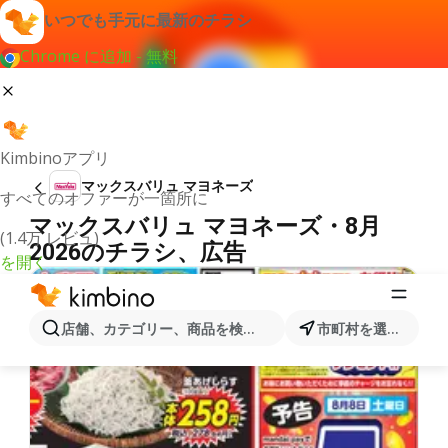
いつでも手元に最新のチラシ
Chrome に追加 - 無料
Kimbinoアプリ
マックスバリュ マヨネーズ
すべてのオファーが一箇所に
マックスバリュ マヨネーズ・8月
(1.4万 レビュ)
2026のチラシ、広告
を開く
店舗、カテゴリー、商品を検索...
市町村を選択します