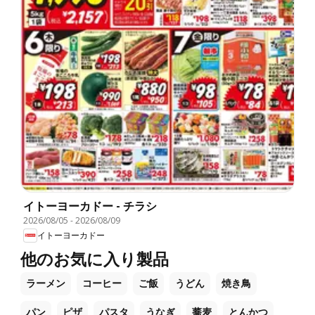
イトーヨーカドー - チラシ
2026/08/05
-
2026/08/09
イトーヨーカドー
他のお気に入り製品
ラーメン
コーヒー
ご飯
うどん
焼き鳥
パン
ピザ
パスタ
うなぎ
蕎麦
とんかつ