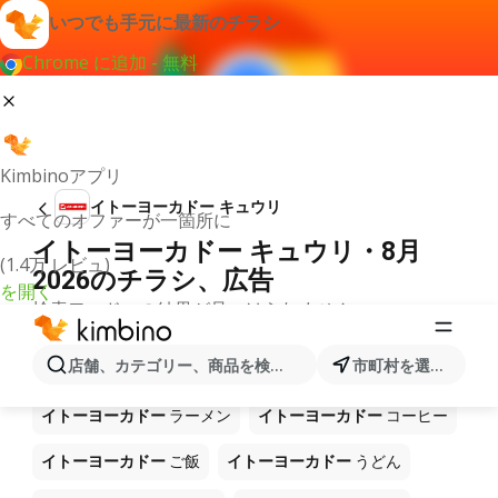
いつでも手元に最新のチラシ
Chrome に追加 - 無料
Kimbinoアプリ
イトーヨーカドー キュウリ
すべてのオファーが一箇所に
イトーヨーカドー キュウリ・8月
(1.4万 レビュ)
2026のチラシ、広告
を開く
検索ワードへの結果が見つけられません。
ショップ イトーヨーカドー で販売中
店舗、カテゴリー、商品を検索...
市町村を選択します
の他製品
イトーヨーカドー
ラーメン
イトーヨーカドー
コーヒー
イトーヨーカドー
ご飯
イトーヨーカドー
うどん