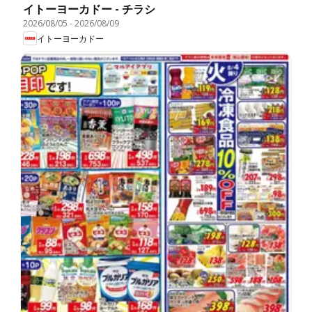
イトーヨーカドー - チラシ
2026/08/05
-
2026/08/09
イトーヨーカドー