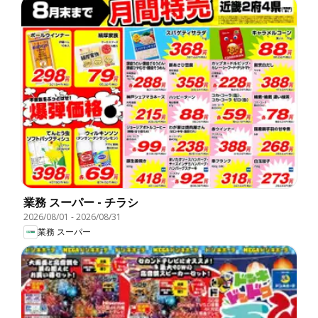
業務 スーパー - チラシ
2026/08/01
-
2026/08/31
業務 スーパー