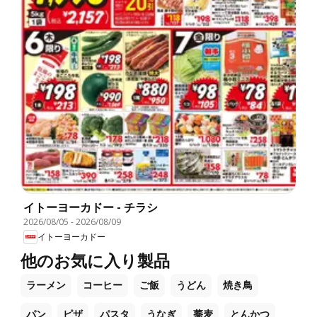
イトーヨーカドー - チラシ
2026/08/05
-
2026/08/09
イトーヨーカドー
他のお気に入り製品
ラーメン
コーヒー
ご飯
うどん
焼き鳥
パン
ピザ
パスタ
うなぎ
蕎麦
とんかつ