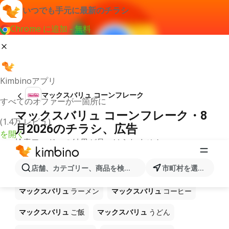
いつでも手元に最新のチラシ
Chrome に追加 - 無料
Kimbinoアプリ
マックスバリュ コーンフレーク
すべてのオファーが一箇所に
マックスバリュ コーンフレーク・8
(1.4万 レビュ)
月2026のチラシ、広告
を開く
検索ワードへの結果が見つけられません。
ショップ マックスバリュ で販売中
店舗、カテゴリー、商品を検索...
市町村を選択します
の他製品
マックスバリュ
ラーメン
マックスバリュ
コーヒー
マックスバリュ
ご飯
マックスバリュ
うどん