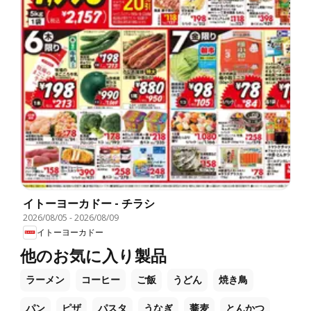
イトーヨーカドー - チラシ
2026/08/05
-
2026/08/09
イトーヨーカドー
他のお気に入り製品
ラーメン
コーヒー
ご飯
うどん
焼き鳥
パン
ピザ
パスタ
うなぎ
蕎麦
とんかつ