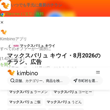
いつでも手元に最新のチラシ
Chrome に追加 - 無料
Kimbinoアプリ
マックスバリュ キウイ
すべてのオファーが一箇所に
マックスバリュ キウイ・8月2026の
(1.4万 レビュ)
チラシ、広告
を開く
検索ワードへの結果が見つけられません。
ショップ マックスバリュ で販売中
店舗、カテゴリー、商品を検索...
市町村を選択します
の他製品
マックスバリュ
ラーメン
マックスバリュ
コーヒー
マックスバリュ
ご飯
マックスバリュ
うどん