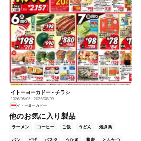
イトーヨーカドー - チラシ
2026/08/05
-
2026/08/09
イトーヨーカドー
他のお気に入り製品
ラーメン
コーヒー
ご飯
うどん
焼き鳥
パン
ピザ
パスタ
うなぎ
蕎麦
とんかつ