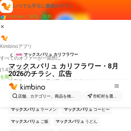
いつでも手元に最新のチラシ
Chrome に追加 - 無料
Kimbinoアプリ
マックスバリュ カリフラワー
すべてのオファーが一箇所に
マックスバリュ カリフラワー・8月
(1.4万 レビュ)
2026のチラシ、広告
を開く
検索ワードへの結果が見つけられません。
ショップ マックスバリュ で販売中
店舗、カテゴリー、商品を検索...
市町村を選択します
の他製品
マックスバリュ
ラーメン
マックスバリュ
コーヒー
マックスバリュ
ご飯
マックスバリュ
うどん