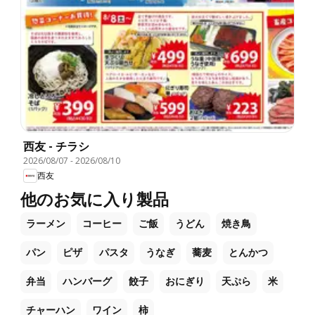
西友 - チラシ
2026/08/07
-
2026/08/10
西友
他のお気に入り製品
ラーメン
コーヒー
ご飯
うどん
焼き鳥
パン
ピザ
パスタ
うなぎ
蕎麦
とんかつ
弁当
ハンバーグ
餃子
おにぎり
天ぷら
米
チャーハン
ワイン
柿