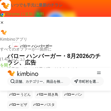
いつでも手元に最新のチラシ
Chrome に追加 - 無料
Kimbinoアプリ
バロー ハンバーガー
すべてのオファーが一箇所に
バロー ハンバーガー・8月2026のチ
(1.4万 レビュ)
ラシ、広告
を開く
検索ワードへの結果が見つけられません。
ショップ バロー で販売中の他製品
店舗、カテゴリー、商品を検索...
市町村を選択します
バロー
ラーメン
バロー
コーヒー
バロー
ご飯
バロー
うどん
バロー
焼き鳥
バロー
パン
バロー
ピザ
バロー
パスタ