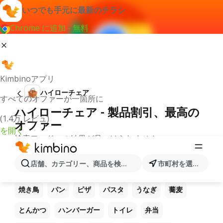
いつでも手元に最新のチラシ
Chrome に追加 - 無料
Kimbinoアプリ
ハイローチェア
すべてのオファーが一箇所に
ハイローチェア - 製品割引、最高の
(1.4万 レビュ)
オファー
を開く
検索ワードへの結果が見つけられません。
他のお気に入り製品
店舗、カテゴリー、商品を検索...
市町村を選択します
ラーメン
コーヒー
ご飯
うどん
電卓
焼き鳥
パン
ピザ
パスタ
うなぎ
蕎麦
とんかつ
ハンバーガー
トイレ
弁当