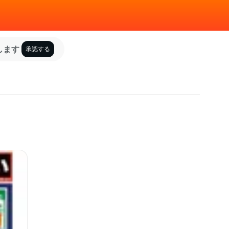
します
承認する