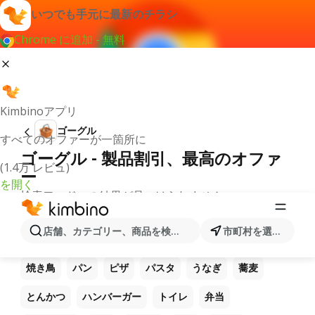
いつでも手元に最新のチラシ
Chrome に追加 - 無料
Kimbinoアプリ
ゴーグル
すべてのオファーが一箇所に
ゴーグル - 製品割引、最高のオファ
(1.4万 レビュ)
ー
を開く
検索ワードへの結果が見つけられません。
他のお気に入り製品
店舗、カテゴリー、商品を検索...
市町村を選択します
ラーメン
コーヒー
ご飯
うどん
電卓
焼き鳥
パン
ピザ
パスタ
うなぎ
蕎麦
とんかつ
ハンバーガー
トイレ
弁当