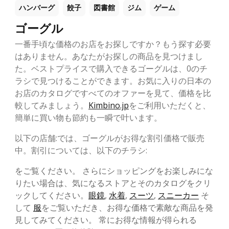
ハンバーグ
餃子
図書館
ジム
ゲーム
ゴーグル
一番手頃な価格のお店をお探しですか？もう探す必要
はありません。あなたがお探しの商品を見つけまし
た。ベストプライスで購入できるゴーグルは、0のチ
ラシで見つけることができます。お気に入りの日本の
お店のカタログですべてのオファーを見て、価格を比
較してみましょう。
Kimbino.jp
をご利用いただくと、
簡単に買い物も節約も一瞬で叶います。
以下の店舗:では、ゴーグルがお得な割引価格で販売
中。割引については、以下のチラシ:
をご覧ください。 さらにショッピングをお楽しみにな
りたい場合は、気になるストアとそのカタログをクリ
ックしてください。
眼鏡
,
水着
,
スーツ
,
スニーカー
そ
して
服
をご覧いただき、お得な価格で素敵な商品を発
見してみてください。 常にお得な情報が得られる