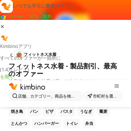
いつでも手元に最新のチラシ
Chrome に追加 - 無料
Kimbinoアプリ
フィットネス水着
すべてのオファーが一箇所に
フィットネス水着 - 製品割引、最高
(1.4万 レビュ)
のオファー
を開く
検索ワードへの結果が見つけられません。
他のお気に入り製品
店舗、カテゴリー、商品を検索...
市町村を選択します
ラーメン
コーヒー
ご飯
うどん
電卓
焼き鳥
パン
ピザ
パスタ
うなぎ
蕎麦
とんかつ
ハンバーガー
トイレ
弁当