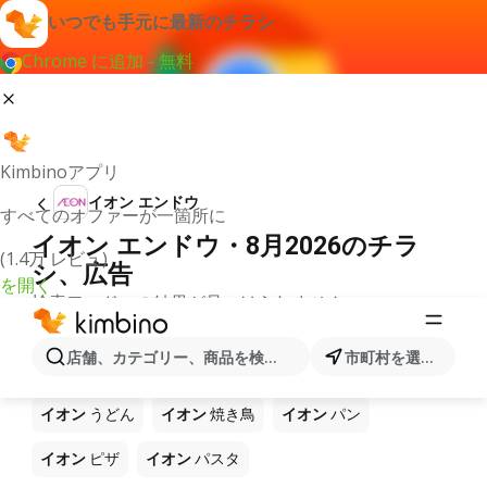
いつでも手元に最新のチラシ
Chrome に追加 - 無料
Kimbinoアプリ
イオン エンドウ
すべてのオファーが一箇所に
イオン エンドウ・8月2026のチラ
(1.4万 レビュ)
シ、広告
を開く
検索ワードへの結果が見つけられません。
ショップ イオン で販売中の他製品
店舗、カテゴリー、商品を検索...
市町村を選択します
イオン
ラーメン
イオン
コーヒー
イオン
ご飯
イオン
うどん
イオン
焼き鳥
イオン
パン
イオン
ピザ
イオン
パスタ