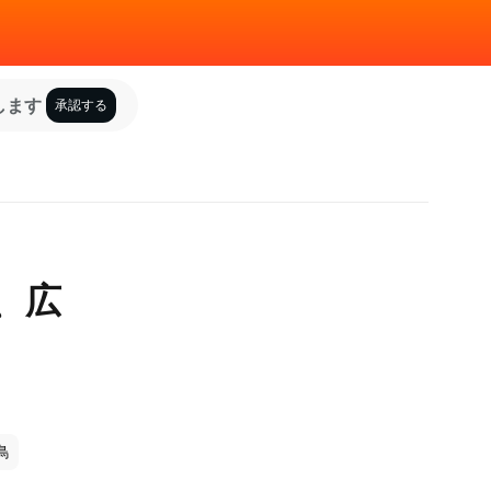
します
承認する
、広
鳥