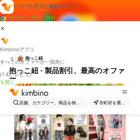
いつでも手元に最新のチラシ
Chrome に追加 - 無料
Kimbinoアプリ
抱っこ紐
すべてのオファーが一箇所に
抱っこ紐 - 製品割引、最高のオファ
(1.4万 レビュ)
ー
を開く
店舗、カテゴリー、商品を検索...
市町村を選択します