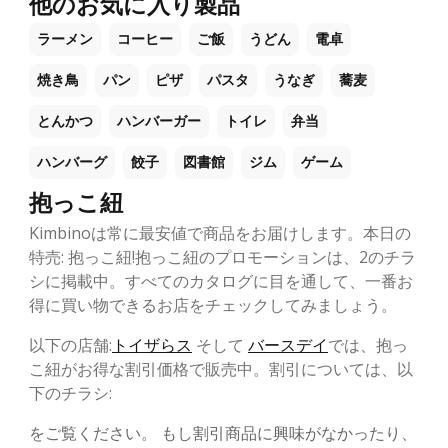
他のお気に入り製品
ラーメン
コーヒー
ご飯
うどん
電卓
焼き鳥
パン
ピザ
パスタ
うなぎ
蕎麦
とんかつ
ハンバーガー
トイレ
弁当
ハンバーグ
餃子
図書館
ジム
ゲーム
抱っこ紐
Kimbinoは常に最安値で商品をお届けします。本日の
特売: 抱っこ紐!抱っこ紐のプロモーションは、2のチラ
シに掲載中。すべてのカタログに目を通して、一番お
得に買い物できるお店をチェックしてみましょう。
以下の店舗:
トイザらス
そして
バースデイ
では、抱っ
こ紐がお得な割引価格で販売中。割引については、以
下のチラシ:
をご覧ください。 もし割引商品に興味がなかったり、