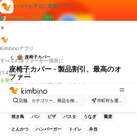
いつでも手元に最新のチラシ
Chrome に追加 - 無料
Kimbinoアプリ
座椅子カバー
すべてのオファーが一箇所に
座椅子カバー - 製品割引、最高のオ
(1.4万 レビュ)
ファー
を開く
検索ワードへの結果が見つけられません。
他のお気に入り製品
店舗、カテゴリー、商品を検索...
市町村を選択します
ラーメン
コーヒー
ご飯
うどん
電卓
焼き鳥
パン
ピザ
パスタ
うなぎ
蕎麦
とんかつ
ハンバーガー
トイレ
弁当