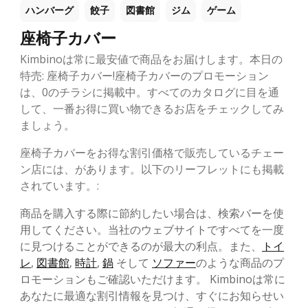
ハンバーグ
餃子
図書館
ジム
ゲーム
座椅子カバー
Kimbinoは常に最安値で商品をお届けします。本日の
特売: 座椅子カバー!座椅子カバーのプロモーション
は、0のチラシに掲載中。すべてのカタログに目を通
して、一番お得に買い物できるお店をチェックしてみ
ましょう。
座椅子カバーをお得な割引価格で販売しているチェー
ン店には、があります。以下のリーフレットにも掲載
されています。:
商品を購入する際に節約したい場合は、検索バーを使
用してください。当社のウェブサイトですべてを一度
に見つけることができるのが最大の利点。また、
トイ
レ
,
図書館
,
時計
,
鍋
そして
ソファー
のような商品のプ
ロモーションもご確認いただけます。 Kimbinoは常に
あなたに最適な割引情報を見つけ、すぐにお知らせい