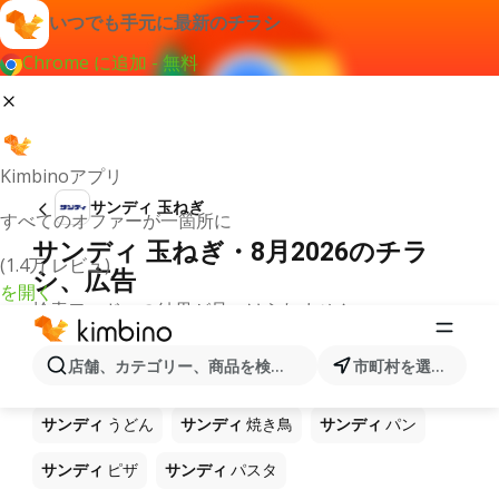
いつでも手元に最新のチラシ
Chrome に追加 - 無料
Kimbinoアプリ
サンディ 玉ねぎ
すべてのオファーが一箇所に
サンディ 玉ねぎ・8月2026のチラ
(1.4万 レビュ)
シ、広告
を開く
検索ワードへの結果が見つけられません。
ショップ サンディ で販売中の他製品
店舗、カテゴリー、商品を検索...
市町村を選択します
サンディ
ラーメン
サンディ
コーヒー
サンディ
ご飯
サンディ
うどん
サンディ
焼き鳥
サンディ
パン
サンディ
ピザ
サンディ
パスタ