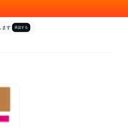
します
承認する