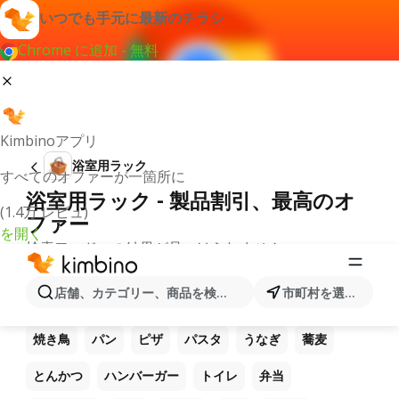
いつでも手元に最新のチラシ
Chrome に追加 - 無料
Kimbinoアプリ
浴室用ラック
すべてのオファーが一箇所に
浴室用ラック - 製品割引、最高のオ
(1.4万 レビュ)
ファー
を開く
検索ワードへの結果が見つけられません。
他のお気に入り製品
店舗、カテゴリー、商品を検索...
市町村を選択します
ラーメン
コーヒー
ご飯
うどん
電卓
焼き鳥
パン
ピザ
パスタ
うなぎ
蕎麦
とんかつ
ハンバーガー
トイレ
弁当