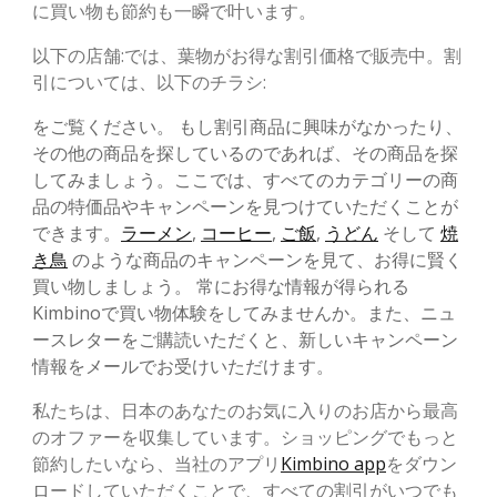
に買い物も節約も一瞬で叶います。
以下の店舗:では、葉物がお得な割引価格で販売中。割
引については、以下のチラシ:
をご覧ください。 もし割引商品に興味がなかったり、
その他の商品を探しているのであれば、その商品を探
してみましょう。ここでは、すべてのカテゴリーの商
品の特価品やキャンペーンを見つけていただくことが
できます。
ラーメン
,
コーヒー
,
ご飯
,
うどん
そして
焼
き鳥
のような商品のキャンペーンを見て、お得に賢く
買い物しましょう。 常にお得な情報が得られる
Kimbinoで買い物体験をしてみませんか。また、ニュ
ースレターをご購読いただくと、新しいキャンペーン
情報をメールでお受けいただけます。
私たちは、日本のあなたのお気に入りのお店から最高
のオファーを収集しています。ショッピングでもっと
節約したいなら、当社のアプリ
Kimbino app
をダウン
ロードしていただくことで、すべての割引がいつでも