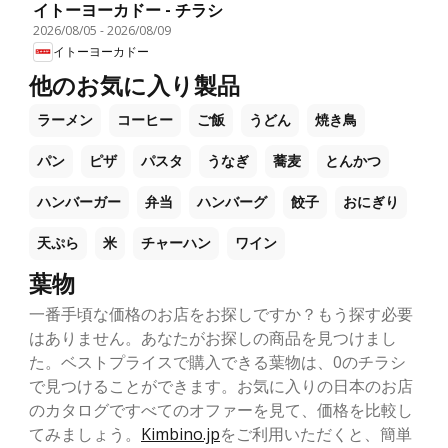
イトーヨーカドー - チラシ
2026/08/05
-
2026/08/09
イトーヨーカドー
他のお気に入り製品
ラーメン
コーヒー
ご飯
うどん
焼き鳥
パン
ピザ
パスタ
うなぎ
蕎麦
とんかつ
ハンバーガー
弁当
ハンバーグ
餃子
おにぎり
天ぷら
米
チャーハン
ワイン
葉物
一番手頃な価格のお店をお探しですか？もう探す必要
はありません。あなたがお探しの商品を見つけまし
た。ベストプライスで購入できる葉物は、0のチラシ
で見つけることができます。お気に入りの日本のお店
のカタログですべてのオファーを見て、価格を比較し
てみましょう。
Kimbino.jp
をご利用いただくと、簡単