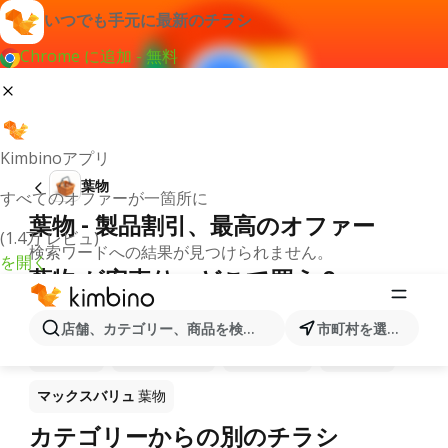
いつでも手元に最新のチラシ
Chrome に追加 - 無料
Kimbinoアプリ
葉物
すべてのオファーが一箇所に
葉物 - 製品割引、最高のオファー
(1.4万 レビュ)
検索ワードへの結果が見つけられません。
を開く
葉物 が安売り－どこで買う？
マルアイ
葉物
バロー
葉物
サンディ
葉物
店舗、カテゴリー、商品を検索...
市町村を選択します
万代
葉物
成城石井
葉物
ライフ
葉物
西友
葉物
マックスバリュ
葉物
カテゴリーからの別のチラシ