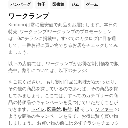
ハンバーグ
餃子
図書館
ジム
ゲーム
ワークランプ
Kimbinoは常に最安値で商品をお届けします。本日の
特売: ワークランプ!ワークランプのプロモーション
は、0のチラシに掲載中。すべてのカタログに目を通
して、一番お得に買い物できるお店をチェックしてみ
ましょう。
以下の店舗:では、ワークランプがお得な割引価格で販
売中。割引については、以下のチラシ:
をご覧ください。 もし割引商品に興味がなかったり、
その他の商品を探しているのであれば、その商品を探
してみましょう。ここでは、すべてのカテゴリーの商
品の特価品やキャンペーンを見つけていただくことが
できます。
トイレ
,
図書館
,
時計
,
鍋
そして
ソファー
の
ような商品のキャンペーンを見て、お得に賢く買い物
しましょう。 お買い物の前には必ずチラシをチェック