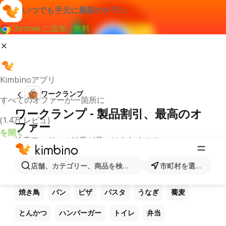
いつでも手元に最新のチラシ
Chrome に追加 - 無料
Kimbinoアプリ
ワークランプ
すべてのオファーが一箇所に
ワークランプ - 製品割引、最高のオ
(1.4万 レビュ)
ファー
を開く
検索ワードへの結果が見つけられません。
他のお気に入り製品
店舗、カテゴリー、商品を検索...
市町村を選択します
ラーメン
コーヒー
ご飯
うどん
電卓
焼き鳥
パン
ピザ
パスタ
うなぎ
蕎麦
とんかつ
ハンバーガー
トイレ
弁当