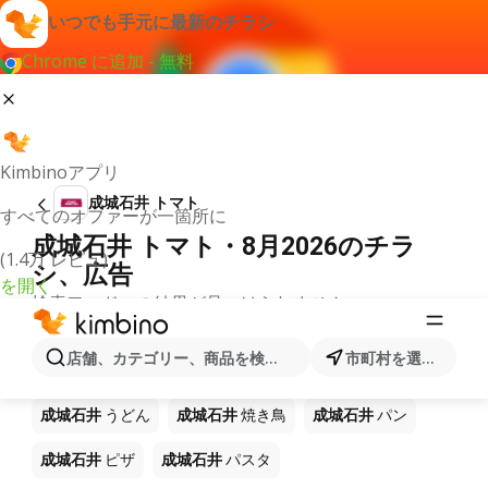
いつでも手元に最新のチラシ
Chrome に追加 - 無料
Kimbinoアプリ
成城石井 トマト
すべてのオファーが一箇所に
成城石井 トマト・8月2026のチラ
(1.4万 レビュ)
シ、広告
を開く
検索ワードへの結果が見つけられません。
ショップ 成城石井 で販売中の他製品
店舗、カテゴリー、商品を検索...
市町村を選択します
成城石井
ラーメン
成城石井
コーヒー
成城石井
ご飯
成城石井
うどん
成城石井
焼き鳥
成城石井
パン
成城石井
ピザ
成城石井
パスタ