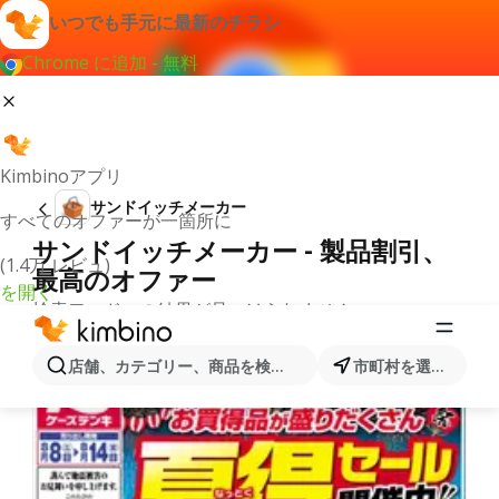
いつでも手元に最新のチラシ
Chrome に追加 - 無料
Kimbinoアプリ
サンドイッチメーカー
すべてのオファーが一箇所に
サンドイッチメーカー - 製品割引、
(1.4万 レビュ)
最高のオファー
を開く
検索ワードへの結果が見つけられません。
カテゴリーからの別のチラシ
店舗、カテゴリー、商品を検索...
市町村を選択します